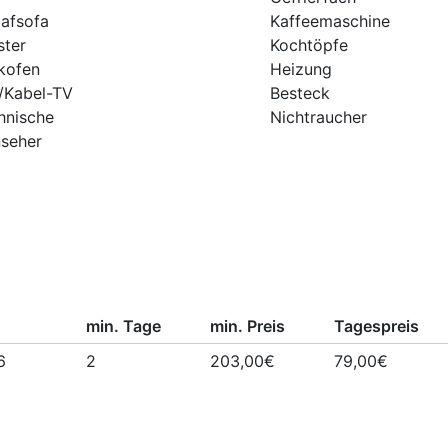
lafsofa
Kaffeemaschine
ster
Kochtöpfe
kofen
Heizung
/Kabel-TV
Besteck
hnische
Nichtraucher
nseher
min. Tage
min. Preis
Tagespreis
6
2
203,00€
79,00€